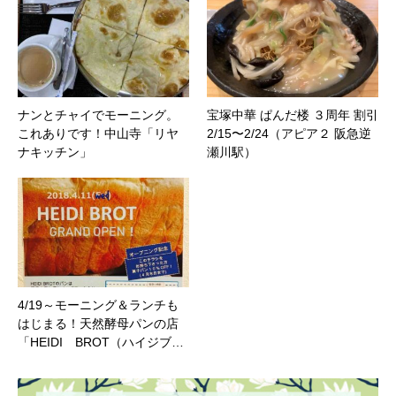
ナンとチャイでモーニング。
宝塚中華 ぱんだ楼 ３周年 割引
これありです！中山寺「リヤ
2/15〜2/24（アピア２ 阪急逆
ナキッチン」
瀬川駅）
4/19～モーニング＆ランチも
はじまる！天然酵母パンの店
「HEIDI BROT（ハイジブ…