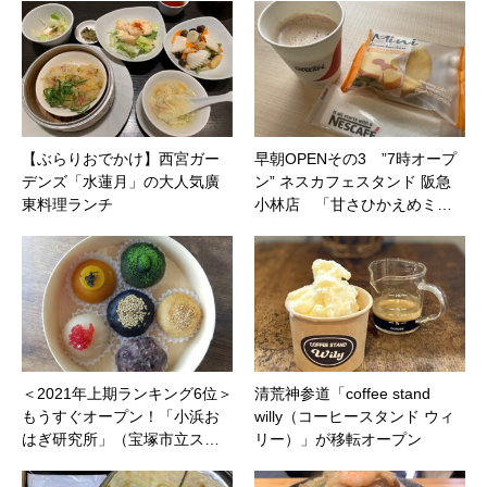
【ぶらりおでかけ】西宮ガー
早朝OPENその3 ”7時オープ
デンズ「水蓮月」の大人気廣
ン” ネスカフェスタンド 阪急
東料理ランチ
小林店 「甘さひかえめミ…
＜2021年上期ランキング6位＞
清荒神参道「coffee stand
もうすぐオープン！「小浜お
willy（コーヒースタンド ウィ
はぎ研究所」（宝塚市立ス…
リー）」が移転オープン