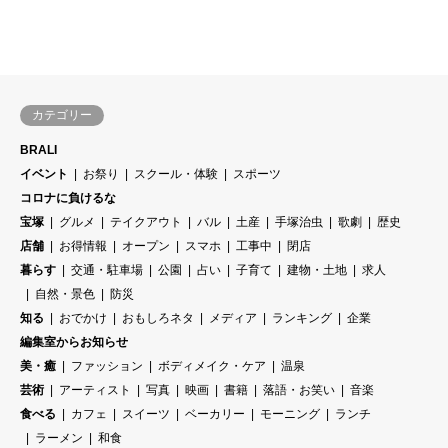
カテゴリー
BRALI
イベント
お祭り
スクール・体験
スポーツ
コロナに負けるな
宝塚
グルメ
テイクアウト
バル
土産
手塚治虫
歌劇
歴史
店舗
お得情報
オープン
スマホ
工事中
閉店
暮らす
交通・駐車場
公園
占い
子育て
建物・土地
求人
自然・景色
防災
知る
おでかけ
おもしろネタ
メディア
ランキング
企業
編集室からお知らせ
美・癒
ファッション
ボディメイク・ケア
温泉
芸術
アーティスト
写真
映画
書籍
落語・お笑い
音楽
食べる
カフェ
スイーツ
ベーカリー
モーニング
ランチ
ラーメン
和食