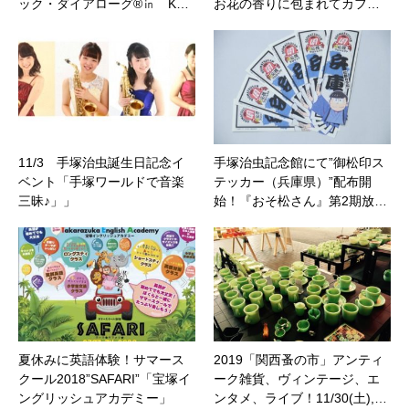
ック・ダイアローグ®㏌ K…
お花の香りに包まれてカフ…
11/3 手塚治虫誕生日記念イ
手塚治虫記念館にて”御松印ス
ベント「手塚ワールドで音楽
テッカー（兵庫県）”配布開
三昧♪」」
始！『おそ松さん』第2期放…
夏休みに英語体験！サマース
2019「関西蚤の市」アンティ
クール2018”SAFARI”「宝塚イ
ーク雑貨、ヴィンテージ、エ
ングリッシュアカデミー」
ンタメ、ライブ！11/30(土),…