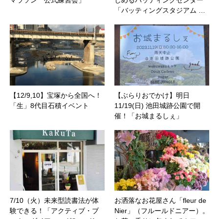
マラソン 公式練習会」
しめるバッティングセンター
「バッティングスタジアム …
【12/9,10】宝塚から全国へ！
【ぶらりおでかけ】明日
「生」8代目石積イベント
11/19(日) 池田城跡公園で開
催！「お城まるしぇ」
7/10（火）未来型読書法が体
お洒落なお花屋さん「fleur de
験できる！「アクティブ・ブ
Nier」（フルールドニアー）。