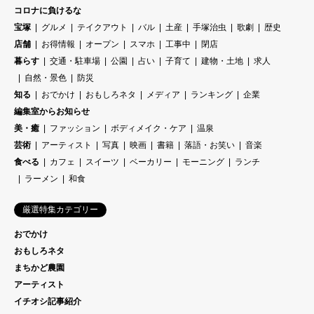
コロナに負けるな
宝塚
グルメ
テイクアウト
バル
土産
手塚治虫
歌劇
歴史
店舗
お得情報
オープン
スマホ
工事中
閉店
暮らす
交通・駐車場
公園
占い
子育て
建物・土地
求人
自然・景色
防災
知る
おでかけ
おもしろネタ
メディア
ランキング
企業
編集室からお知らせ
美・癒
ファッション
ボディメイク・ケア
温泉
芸術
アーティスト
写真
映画
書籍
落語・お笑い
音楽
食べる
カフェ
スイーツ
ベーカリー
モーニング
ランチ
ラーメン
和食
厳選特集カテゴリー
おでかけ
おもしろネタ
まちかど農園
アーティスト
イチオシ記事紹介