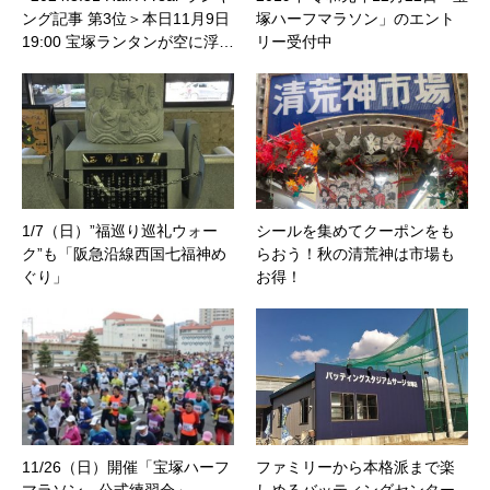
ング記事 第3位＞本日11月9日
塚ハーフマラソン」のエント
19:00 宝塚ランタンが空に浮…
リー受付中
1/7（日）”福巡り巡礼ウォー
シールを集めてクーポンをも
ク”も「阪急沿線西国七福神め
らおう！秋の清荒神は市場も
ぐり」
お得！
11/26（日）開催「宝塚ハーフ
ファミリーから本格派まで楽