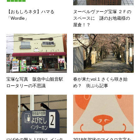
【おもしろネタ】ハマる
ヌーベルヴァーグ宝塚 ２Ｆの
「Wordle」
スペースに 謎のお地蔵様の
屋倉！？
宝塚な写真 阪急中山観音駅
春が来たvol.1 さくら咲き始
ロータリーの不思議
め？ 街ぶら記事
つばめの雛とよびだしインタ
2018年賀状のマイクロ文字を