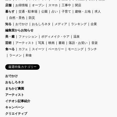
店舗
お得情報
オープン
スマホ
工事中
閉店
暮らす
交通・駐車場
公園
占い
子育て
建物・土地
求人
自然・景色
防災
知る
おでかけ
おもしろネタ
メディア
ランキング
企業
編集室からお知らせ
美・癒
ファッション
ボディメイク・ケア
温泉
芸術
アーティスト
写真
映画
書籍
落語・お笑い
音楽
食べる
カフェ
スイーツ
ベーカリー
モーニング
ランチ
ラーメン
和食
厳選特集カテゴリー
おでかけ
おもしろネタ
まちかど農園
アーティスト
イチオシ記事紹介
キャンペーン
クリエイティブ