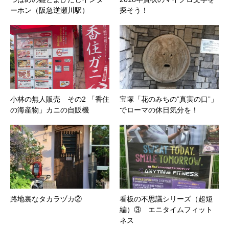
ーホン（阪急逆瀬川駅）
探そう！
小林の無人販売 その2 「香住
宝塚「花のみちの”真実の口”」
の海産物」カニの自販機
でローマの休日気分を！
路地裏なタカラヅカ②
看板の不思議シリーズ（超短
編）③ エニタイムフィット
ネス