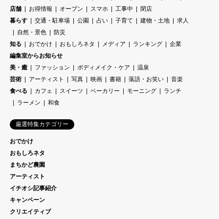
店舗
お得情報
オープン
スマホ
工事中
閉店
暮らす
交通・駐車場
公園
占い
子育て
建物・土地
求人
自然・景色
防災
知る
おでかけ
おもしろネタ
メディア
ランキング
企業
編集室からお知らせ
美・癒
ファッション
ボディメイク・ケア
温泉
芸術
アーティスト
写真
映画
書籍
落語・お笑い
音楽
食べる
カフェ
スイーツ
ベーカリー
モーニング
ランチ
ラーメン
和食
厳選特集カテゴリー
おでかけ
おもしろネタ
まちかど農園
アーティスト
イチオシ記事紹介
キャンペーン
クリエイティブ