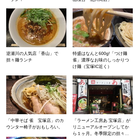
逆瀬川の人気店「香山」で
特盛はなんと600g!「つけ麺
担々麺ランチ
雀」濃厚なお味のしっかりつ
け麺（宝塚IC近く）
「中華そば 雀 宝塚店」のカ
「ラーメン工房あ 宝塚店」が
ウンター椅子がおもしろい。
リニューアルオープンしてか
ら１ヶ月。冬季限定の担々…