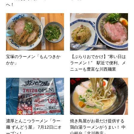
へ！
宝塚のラーメン「もんつきか
【ぶらりおでかけ】”寒い日は
かか」
ラーメン！” 駅近で便利、メ
ニューも豊富な川西麺業
濃厚とんこつラーメン「ラー
焼き鳥屋がお昼だけ提供する
麺 ずんどう屋」 7月12日にオ
鶏白湯ラーメンがうまい！ 中
ープン！
山桜台「北川商店」