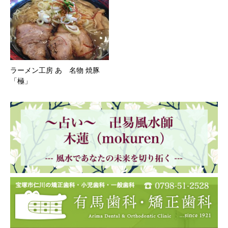
ラーメン工房 あ 名物 焼豚
「極」