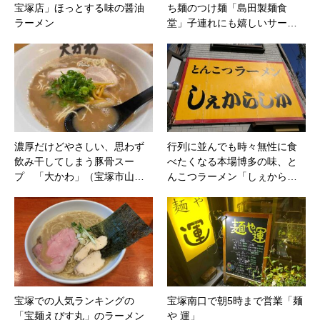
宝塚店」ほっとする味の醤油
ち麺のつけ麺「島田製麺食
ラーメン
堂」子連れにも嬉しいサー…
濃厚だけどやさしい、思わず
行列に並んでも時々無性に食
飲み干してしまう豚骨スー
べたくなる本場博多の味、と
プ 「大かわ」（宝塚市山…
んこつラーメン「しぇから…
宝塚での人気ランキングの
宝塚南口で朝5時まで営業「麺
「宝麺えびす丸」のラーメン
や 運」