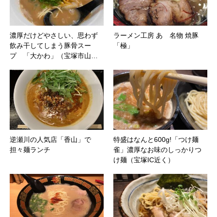
濃厚だけどやさしい、思わず
ラーメン工房 あ 名物 焼豚
飲み干してしまう豚骨スー
「極」
プ 「大かわ」（宝塚市山…
逆瀬川の人気店「香山」で
特盛はなんと600g!「つけ麺
担々麺ランチ
雀」濃厚なお味のしっかりつ
け麺（宝塚IC近く）