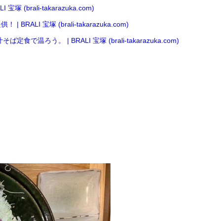
rali-takarazuka.com)
 宝塚 (brali-takarazuka.com)
。 | BRALI 宝塚 (brali-takarazuka.com)