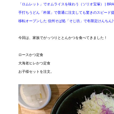
「ロムレット」でオムライスを味わう（ソリオ宝塚） | BRALI 宝塚 (b
手打ちうどん「杵屋」で普通に注文しても驚きのスピード提供！ | BRALI
移転オープンした 信州そば処「そじ坊」で冬限定けんちん汁そば定食で温ろう
今回は、家族でがっつりととんかつを食べてきました！
ロースかつ定食
大海老ヒレかつ定食
お子様セットを注文。